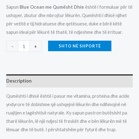
Sapun
Blue Ocean me Qumësht Dhie
është i formuluar për të
ushqyer, zbutur dhe mbrojtur lëkurën. Qumështi i dhisë njihet
për vetitë e tij hidratuese dhe qetësuese, duke e bërë këtë
sapun ideal për lëkurë të thatë, të ndjeshme dhe të irrituar.
SAPUN
SHTO NË SHPORTË
-
+
BLUEOCEAN
DHIJE-
2EURO-
100GR
Description
quantity
Qumështi i dhisë është i pasur me vitamina, proteina dhe acide
yndyrore të dobishme që ushqejnë lëkurën dhe ndihmojnë në
ruajtjen e lagështisë natyrale. Ky sapun pastron butësisht pa
tharë lëkurën, lë një ndjesi të freskët dhe e bën lëkurën më të
lëmuar dhe të butë. I përshtatshëm për fytyrë dhe trup.