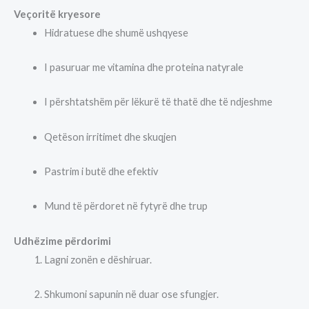
Veçoritë kryesore
Hidratuese dhe shumë ushqyese
I pasuruar me vitamina dhe proteina natyrale
I përshtatshëm për lëkurë të thatë dhe të ndjeshme
Qetëson irritimet dhe skuqjen
Pastrim i butë dhe efektiv
Mund të përdoret në fytyrë dhe trup
Udhëzime përdorimi
Lagni zonën e dëshiruar.
Shkumoni sapunin në duar ose sfungjer.