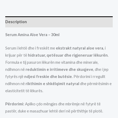
ALOE
VERA-
30ML
Description
quantity
Serum Amina Aloe Vera – 30ml
Serum i lehtë dhe i freskët me
ekstrakt natyral aloe vera
, i
krijuar për të
hidratuar, qetësuar dhe rigjeneruar lëkurën
.
Formula e tij pasuron lëkurën me vitamina dhe minerale,
ndihmon në
reduktimin e irritimeve dhe skuqjeve
, dhe i jep
fytyrës një
ndjesi freskie dhe butësie
. Përdorimi i rregullt
ndihmon në
rikthimin e shkëlqimit natyral
dhe përmirësimin e
elasticitetit të lëkurës.
Përdorimi:
Apliko çdo mëngjes dhe mbrëmje në fytyrë të
pastër, duke e masazhuar lehtë deri në përthithje të plotë.