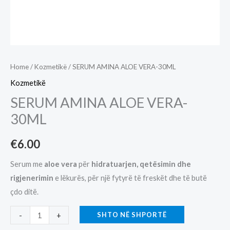
Home
/
Kozmetikë
/ SERUM AMINA ALOE VERA-30ML
Kozmetikë
SERUM AMINA ALOE VERA-
30ML
€
6.00
Serum me
aloe vera
për
hidratuarjen, qetësimin dhe
rigjenerimin
e lëkurës, për një fytyrë të freskët dhe të butë
çdo ditë.
SERUM
SHTO NË SHPORTË
-
+
AMINA