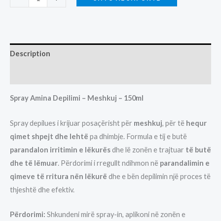
AMINA
DEPILIMI
MESHKUJ
quantity
Description
Additional information
Spray Amina Depilimi – Meshkuj – 150ml
Spray depilues i krijuar posaçërisht për
meshkuj
, për të
hequr
qimet shpejt dhe lehtë
pa dhimbje. Formula e tij e butë
parandalon irritimin e lëkurës
dhe lë zonën e trajtuar
të butë
dhe të lëmuar
. Përdorimi i rregullt ndihmon në
parandalimin e
qimeve të rritura nën lëkurë
dhe e bën depilimin një proces të
thjeshtë dhe efektiv.
Përdorimi:
Shkundeni mirë spray-in, aplikoni në zonën e