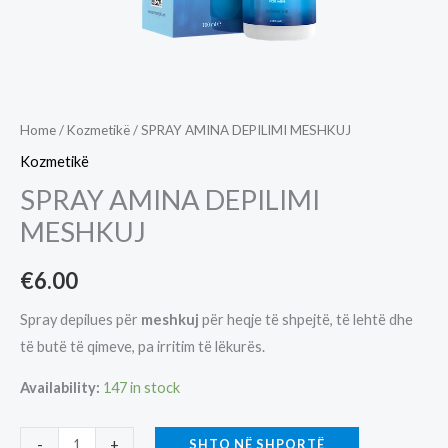
Home
/
Kozmetikë
/ SPRAY AMINA DEPILIMI MESHKUJ
Kozmetikë
SPRAY AMINA DEPILIMI
MESHKUJ
€
6.00
Spray depilues për
meshkuj
për heqje të shpejtë, të lehtë dhe
të butë të qimeve, pa irritim të lëkurës.
Availability:
147 in stock
SPRAY
SHTO NË SHPORTË
-
+