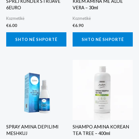
SPREJ KUNDËR STRIJAVE
KREM AMINA ME ALOE
6EURO
VERA – 30ml
Kozmetikë
Kozmetikë
€
6.00
€
6.90
SHTO NË SHPORTË
SHTO NË SHPORTË
SPRAY AMINA DEPILIMI
SHAMPO AMINA KOREAN
MESHKUJ
TEA TREE – 400ml