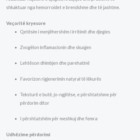
shkaktuar nga hemorroidet e brendshme dhe të jashtme.
Veçoritë kryesore
Qetësim i menjëhershëm i irritimit dhe djegies
Zvogëlon inflamacionin dhe skuqjen
Lehtëson dhimbjen dhe parehatinë
Favorizon rigjenerimin natyral të lëkurës
Teksturë e butë, jo-ngjitëse, e përshtatshme për
përdorim ditor
I përshtatshëm për meshkuj dhe femra
Udhëzime përdorimi