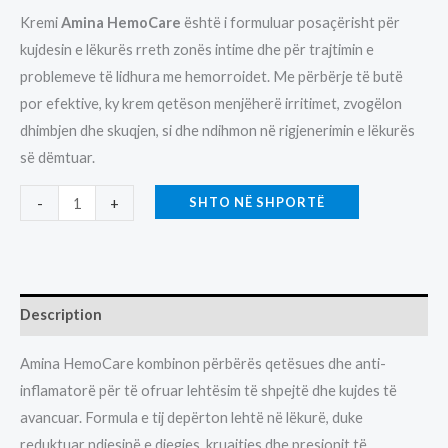
Kremi
Amina HemoCare
është i formuluar posaçërisht për
kujdesin e lëkurës rreth zonës intime dhe për trajtimin e
problemeve të lidhura me hemorroidet. Me përbërje të butë
por efektive, ky krem qetëson menjëherë irritimet, zvogëlon
dhimbjen dhe skuqjen, si dhe ndihmon në rigjenerimin e lëkurës
së dëmtuar.
KREM
SHTO NË SHPORTË
-
+
AMINA
HEMOCARE-
6.50-
30ML
Description
quantity
Amina HemoCare kombinon përbërës qetësues dhe anti-
inflamatorë për të ofruar lehtësim të shpejtë dhe kujdes të
avancuar. Formula e tij depërton lehtë në lëkurë, duke
reduktuar ndjesinë e djegies, kruajtjes dhe presionit të