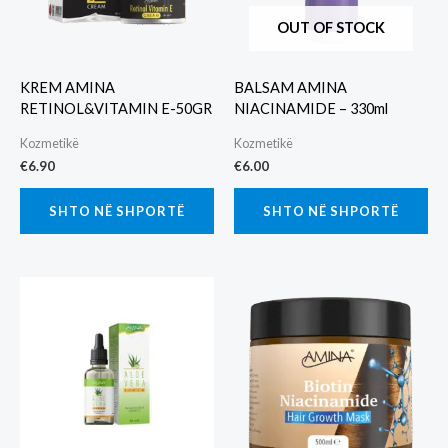
OUT OF STOCK
KREM AMINA
BALSAM AMINA
RETINOL&VITAMIN E-50GR
NIACINAMIDE – 330ml
Kozmetikë
Kozmetikë
€
6.90
€
6.00
SHTO NË SHPORTË
SHTO NË SHPORTË