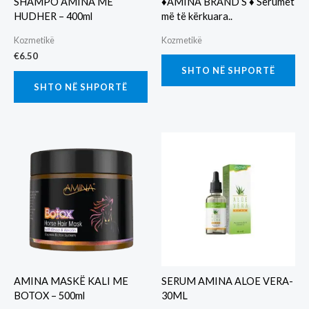
SHAMPO AMINA ME
♦️AMINA BRAND’S ♦️ Serumet
HUDHER – 400ml
më të kërkuara..
Kozmetikë
Kozmetikë
€
6.50
SHTO NË SHPORTË
SHTO NË SHPORTË
AMINA MASKË KALI ME
SERUM AMINA ALOE VERA-
BOTOX – 500ml
30ML