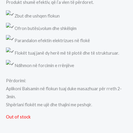
Produkt shumë efektiv, që i’a vlen të përdoret.
Zbut dhe ushqen flokun
Ofron butësi,volum dhe shkëlqim
Parandalon efektin elektrizues në flokë
Flokët tuaj janë dy herë më të plotë dhe të strukturuar.
Ndihmon në forcimin e rrënjëve
Përdorimi:
Aplikoni Balsamin në flokun tuaj duke masazhuar për rreth 2-
3min.
Shpërlani flokët me ujë dhe thajini me peshqir.
Out of stock