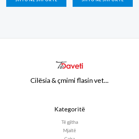
Cilësia & çmimi flasin vet...
Kategoritë
Të gjitha
Mjaltë
Çajra