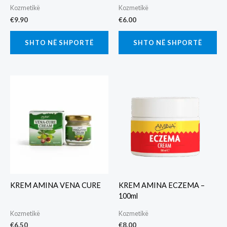
Kozmetikë
Kozmetikë
€
9.90
€
6.00
SHTO NË SHPORTË
SHTO NË SHPORTË
KREM AMINA VENA CURE
KREM AMINA ECZEMA –
100ml
Kozmetikë
Kozmetikë
€
6.50
€
8.00