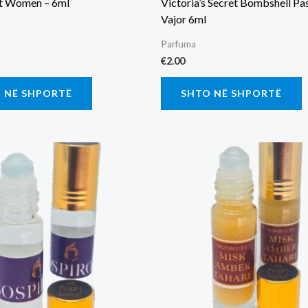
t Women – 6ml
Victoria’s Secret Bombshell Pa
Vajor 6ml
Parfuma
€
2.00
 NË SHPORTË
SHTO NË SHPORTË