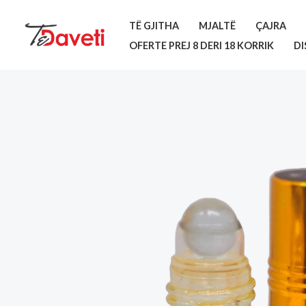
Skip
TË GJITHA
MJALTË
ÇAJRA
to
OFERTE PREJ 8 DERI 18 KORRIK
DI
content