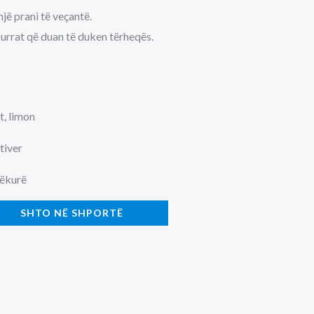
jë prani të veçantë.
burrat që duan të duken tërheqës.
, limon
tiver
ëkurë
SHTO NË SHPORTË