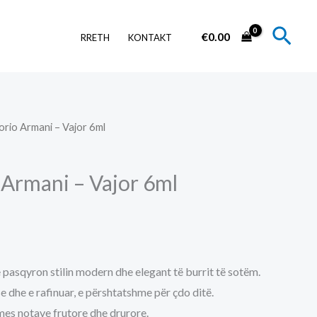
Sear
€
0.00
RRETH
KONTAKT
rio Armani – Vajor 6ml
Armani – Vajor 6ml
 pasqyron stilin modern dhe elegant të burrit të sotëm.
e dhe e rafinuar, e përshtatshme për çdo ditë.
es notave frutore dhe drurore.