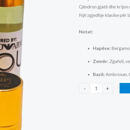
Qëndron gjatë dhe krijon n
Një zgjedhje klasike për 
Notat:
Hapëse:
Bergamot
Zemër:
Zgafell, ve
Bazë:
Ambroxan, l
You
-
+
Emporio
Armani
-
Vajor
6ml