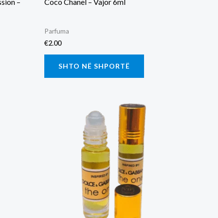
ssion –
Coco Chanel – Vajor 6ml
Parfuma
€
2.00
SHTO NË SHPORTË