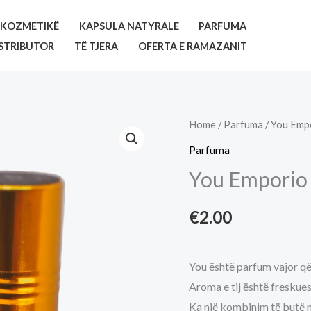
KOZMETIKË
KAPSULA NATYRALE
PARFUMA
STRIBUTOR
TË TJERA
OFERTA E RAMAZANIT
Home
/
Parfuma
/ You Empo
Parfuma
You Emporio 
€
2.00
You është parfum vajor që
Aroma e tij është freskues
Ka një kombinim të butë m