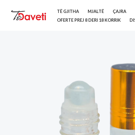
Skip
TË GJITHA
MJALTË
ÇAJRA
to
OFERTE PREJ 8 DERI 18 KORRIK
DI
content