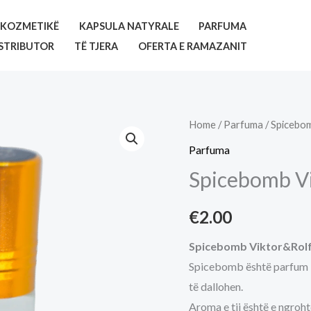
KOZMETIKË
KAPSULA NATYRALE
PARFUMA
STRIBUTOR
TË TJERA
OFERTA E RAMAZANIT
Home
/
Parfuma
/ Spicebom
Parfuma
Spicebomb Vi
€
2.00
Spicebomb Viktor&Rolf 
Spicebomb është parfum i f
të dallohen.
Aroma e tij është e ngroh