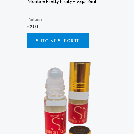
Montale Pretty Fruity – Vajor 6ml
Parfuma
€
2.00
SHTO NË SHPORTË