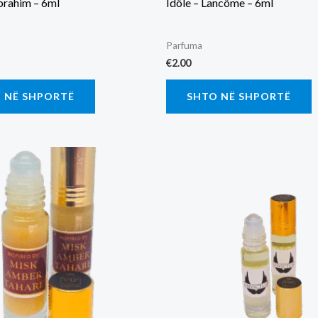
rahim – 6ml
Idôle – Lancôme – 6ml
Parfuma
€
2.00
 NË SHPORTË
SHTO NË SHPORTË