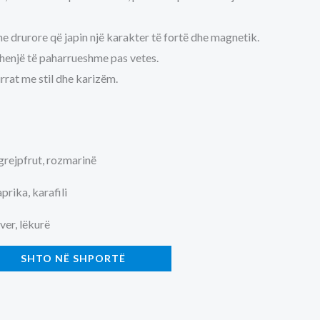
 drurore që japin një karakter të fortë dhe magnetik.
shenjë të paharrueshme pas vetes.
rrat me stil dhe karizëm.
rejpfrut, rozmarinë
prika, karafili
ver, lëkurë
SHTO NË SHPORTË