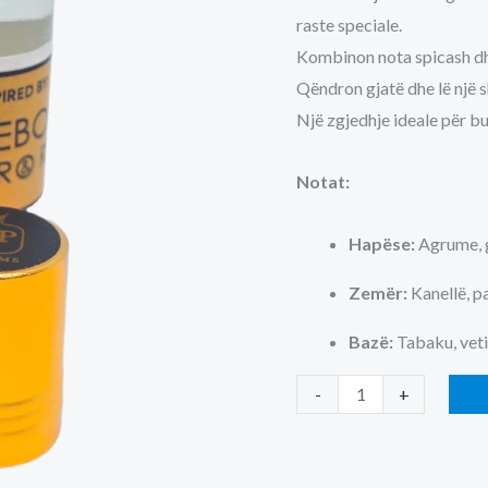
raste speciale.
Kombinon nota spicash dhe
Qëndron gjatë dhe lë një 
Një zgjedhje ideale për bu
Notat:
Hapëse:
Agrume, g
Zemër:
Kanellë, pa
Bazë:
Tabaku, veti
Spicebomb
-
+
Viktor&Rolf
-
Vajor