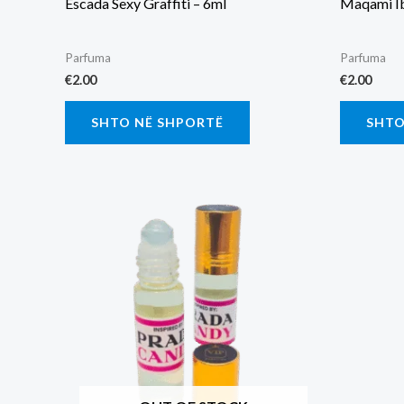
Escada Sexy Graffiti – 6ml
Maqami Ib
Parfuma
Parfuma
€
2.00
€
2.00
SHTO NË SHPORTË
SHTO