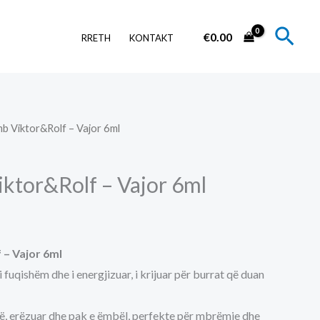
Sear
€
0.00
RRETH
KONTAKT
b Viktor&Rolf – Vajor 6ml
ktor&Rolf – Vajor 6ml
– Vajor 6ml
uqishëm dhe i energjizuar, i krijuar për burrat që duan
të, erëzuar dhe pak e ëmbël, perfekte për mbrëmje dhe