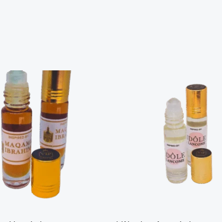
6ml
quantity