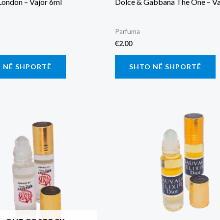
London – Vajor 6ml
Dolce & Gabbana The One – Va
Parfuma
€
2.00
 NË SHPORTË
SHTO NË SHPORTË