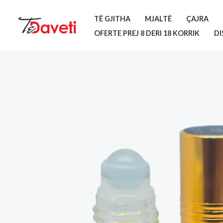
Skip
TË GJITHA
MJALTË
ÇAJRA
to
OFERTE PREJ 8 DERI 18 KORRIK
DI
content