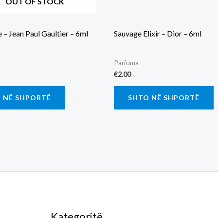
OUT OF STOCK
 – Jean Paul Gaultier – 6ml
Sauvage Elixir – Dior – 6ml
Parfuma
€
2.00
 NË SHPORTË
SHTO NË SHPORTË
Kategoritë