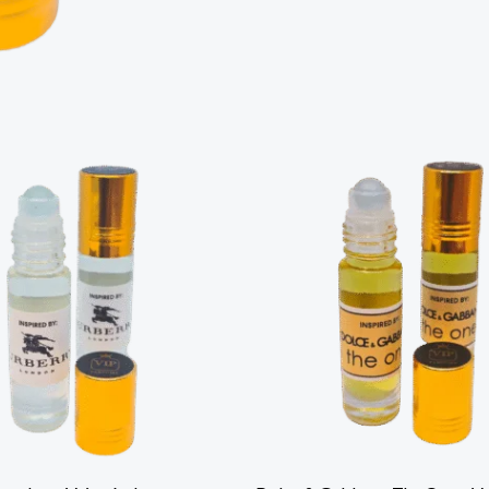
-
Vajor
6ml
quantity