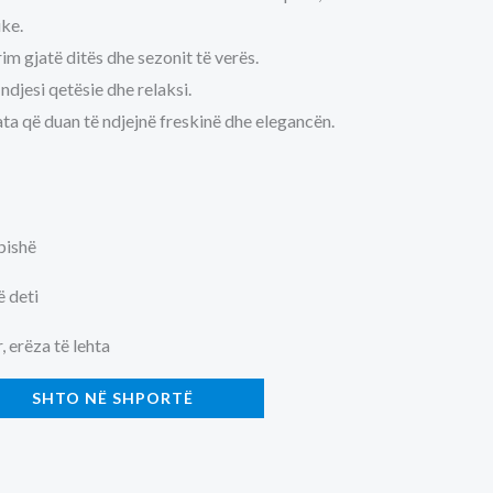
ike.
m gjatë ditës dhe sezonit të verës.
ndjesi qetësie dhe relaksi.
ta që duan të ndjejnë freskinë dhe elegancën.
pishë
ë deti
 erëza të lehta
SHTO NË SHPORTË