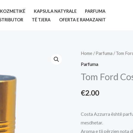
KOZMETIKË
KAPSULA NATYRALE
PARFUMA
STRIBUTOR
TË TJERA
OFERTA E RAMAZANIT
Home
/
Parfuma
/ Tom Ford
Parfuma
Tom Ford Cos
€
2.00
Costa Azzurra është parfu
mesdhetar.
Aroma e tij përzien nota 