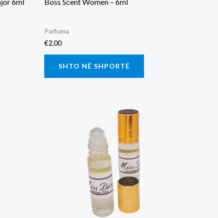
jor 6ml
Boss Scent Women – 6ml
Parfuma
€
2.00
SHTO NË SHPORTË