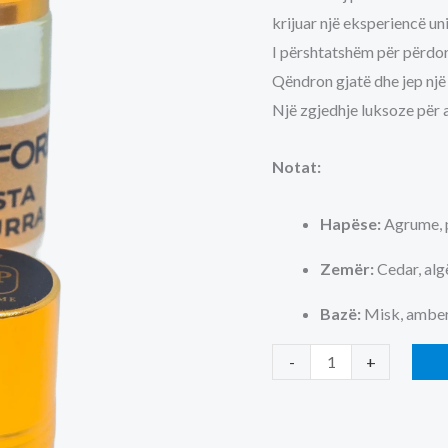
krijuar një eksperiencë un
I përshtatshëm për përdori
Qëndron gjatë dhe jep një 
Një zgjedhje luksoze për a
Notat:
Hapëse:
Agrume, 
Zemër:
Cedar, alg
Bazë:
Misk, amber,
Tom
-
+
Ford
Costa
Azzurra