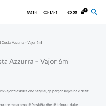
Sear
€
0.00
RRETH
KONTAKT
 Costa Azzurra – Vajor 6ml
ta Azzurra – Vajor 6ml
m vajor freskues dhe natyral, që përçon ndjesinë e detit
drurore me aroma të freskëta dhe të kripura, duke