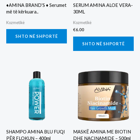
♦️AMINA BRAND’S ♦️ Serumet
SERUM AMINA ALOE VERA-
më të kërkuara..
30ML
Kozmetikë
Kozmetikë
€
6.00
SHTO NË SHPORTË
SHTO NË SHPORTË
SHAMPO AMINA BLU FUQI
MASKË AMINA ME BIOTIN
PËR FLOKUN – 400ml
DHE NACINAMIDE – 500ml