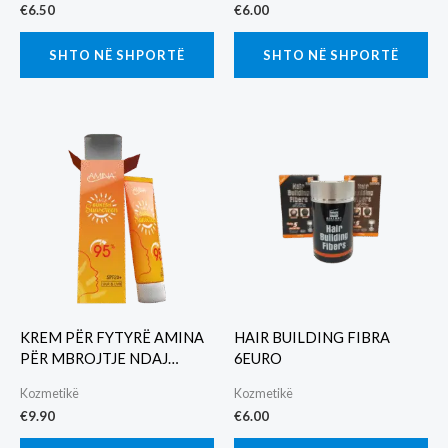
€
6.50
€
6.00
SHTO NË SHPORTË
SHTO NË SHPORTË
KREM PËR FYTYRË AMINA
HAIR BUILDING FIBRA
PËR MBROJTJE NDAJ
6EURO
DIELLIT SPF50+
Kozmetikë
Kozmetikë
€
9.90
€
6.00