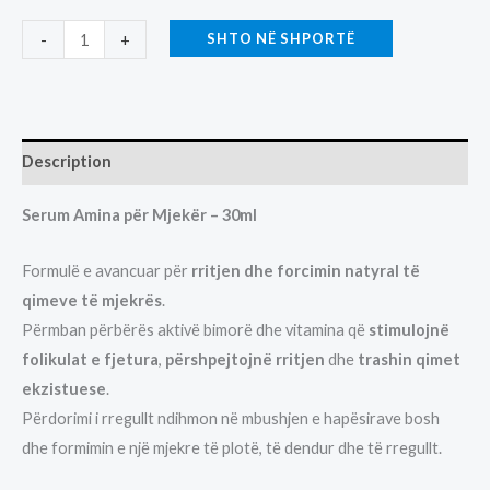
SERUM
SHTO NË SHPORTË
-
+
AMINA
MJEKERR-
30ML
quantity
Description
Serum Amina për Mjekër – 30ml
Formulë e avancuar për
rritjen dhe forcimin natyral të
qimeve të mjekrës
.
Përmban përbërës aktivë bimorë dhe vitamina që
stimulojnë
folikulat e fjetura
,
përshpejtojnë rritjen
dhe
trashin qimet
ekzistuese
.
Përdorimi i rregullt ndihmon në mbushjen e hapësirave bosh
dhe formimin e një mjekre të plotë, të dendur dhe të rregullt.