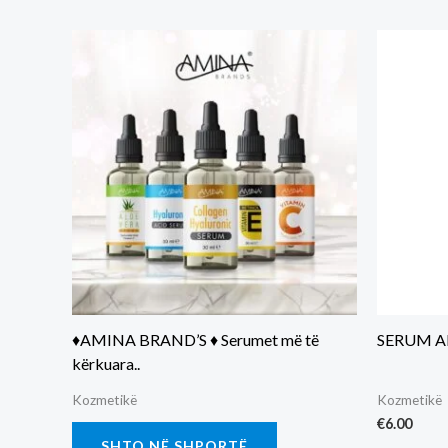
♦️AMINA BRAND’S ♦️ Serumet më të
SERUM A
kërkuara..
Kozmetikë
Kozmetikë
€
6.00
SHTO NË SHPORTË