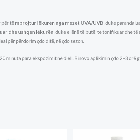
ar për të
mbrojtur lëkurën nga rrezet UVA/UVB
, duke parandalua
uar dhe ushqen lëkurën
, duke e lënë të butë, të tonifikuar dhe 
deal për përdorim çdo ditë, në çdo sezon.
0 minuta para ekspozimit në diell. Rinovo aplikimin çdo 2–3 orë gja