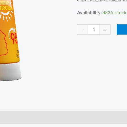
Availability:
482 in stock
KREM
-
+
PËR
FYTYRË
AMINA
PËR
MBROJTJE
NDAJ
DIELLIT
SPF50+
quantity