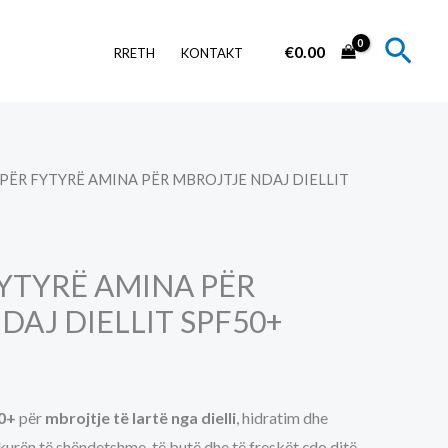
Sear
€
0.00
RRETH
KONTAKT
 PËR FYTYRË AMINA PËR MBROJTJE NDAJ DIELLIT
YTYRË AMINA PËR
DAJ DIELLIT SPF50+
0+
për
mbrojtje të lartë nga dielli
, hidratim dhe
lëkurën të shëndetshme, të butë dhe të freskët çdo ditë.