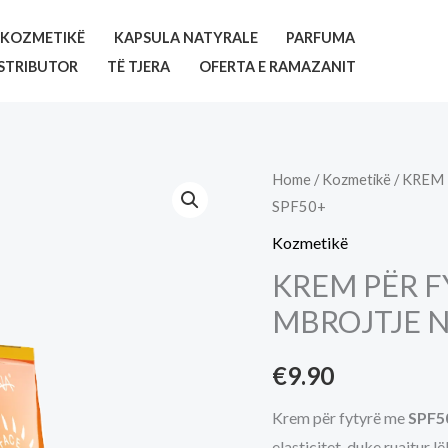
KOZMETIKË
KAPSULA NATYRALE
PARFUMA
STRIBUTOR
TË TJERA
OFERTA E RAMAZANIT
Home
/
Kozmetikë
/ KREM
SPF50+
Kozmetikë
KREM PËR F
MBROJTJE N
€
9.90
Krem për fytyrë me
SPF5
elasticitet, duke ruajtur 