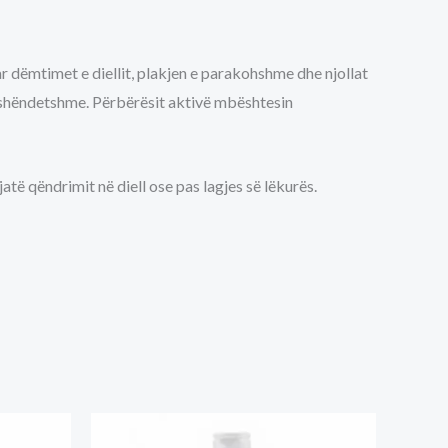
r dëmtimet e diellit, plakjen e parakohshme dhe njollat
të shëndetshme. Përbërësit aktivë mbështesin
të qëndrimit në diell ose pas lagjes së lëkurës.