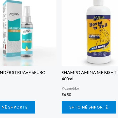
UNDËR STRIJAVE 6EURO
SHAMPO AMINA ME BISHT K
400ml
Kozmetikë
€
6.50
 NË SHPORTË
SHTO NË SHPORTË