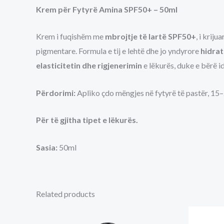
Krem për Fytyrë Amina SPF50+ – 50ml
Krem i fuqishëm me
mbrojtje të lartë SPF50+
, i kriju
pigmentare. Formula e tij e lehtë dhe jo yndyrore
hidrat
elasticitetin dhe rigjenerimin
e lëkurës, duke e bërë i
Përdorimi:
Apliko çdo mëngjes në fytyrë të pastër, 15–2
Për të gjitha tipet e lëkurës.
Sasia:
50ml
Related products