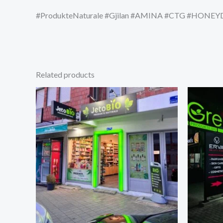
#ProdukteNaturale #Gjilan #AMINA #CTG #HONEYDpl
Related products