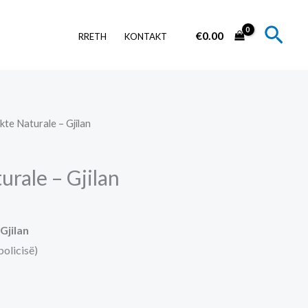
Sear
€
0.00
RRETH
KONTAKT
kte Naturale – Gjilan
rale – Gjilan
Gjilan
policisë)