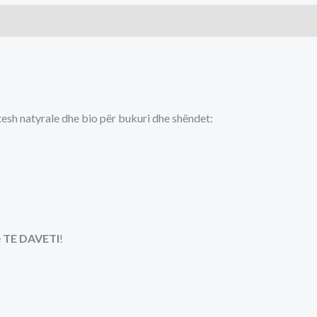
tesh natyrale dhe bio për bukuri dhe shëndet:
e
TE DAVETI
!