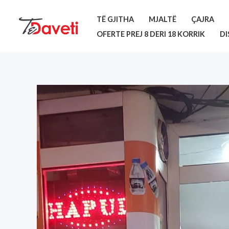
Skip
TË GJITHA
MJALTË
ÇAJRA
to
OFERTE PREJ 8 DERI 18 KORRIK
DI
content