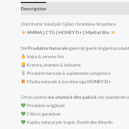
Description
Distributor lokal për Gjilan i brendeve të njohura
AMINA | CTG | HONEY D+ | Mjaltat Bio
Në
Produkte Naturale
gjeni një gamë të gjerë produk
Vajra & serume bio
Kremra, shampo & balsame
Produkte herbale & suplemente ushqimore
Mjalta natyrale & kurative nga
HONEY D+
Ofron çmime
me shumicë dhe pakicë
, me standardin 
Produkte origjinale
Cilësi e garantuar
Kujdes natyral për trupin, flokët dhe lëkurën