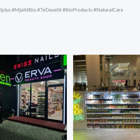
us #MjaltëBio #TeDavetit #BioProducts #NaturalCare