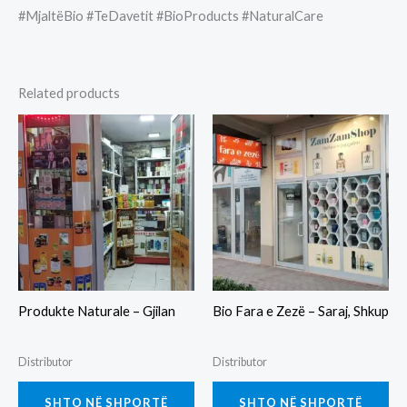
#MjaltëBio #TeDavetit #BioProducts #NaturalCare
Related products
Produkte Naturale – Gjilan
Bio Fara e Zezë – Saraj, Shkup
Distributor
Distributor
SHTO NË SHPORTË
SHTO NË SHPORTË