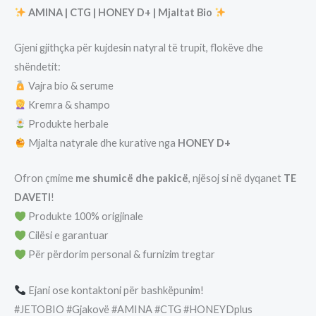
AMINA | CTG | HONEY D+ | Mjaltat Bio
Gjeni gjithçka për kujdesin natyral të trupit, flokëve dhe
shëndetit:
Vajra bio & serume
Kremra & shampo
Produkte herbale
Mjalta natyrale dhe kurative nga
HONEY D+
Ofron çmime
me shumicë dhe pakicë
, njësoj si në dyqanet
TE
DAVETI
!
Produkte 100% origjinale
Cilësi e garantuar
Për përdorim personal & furnizim tregtar
Ejani ose kontaktoni për bashkëpunim!
#JETOBIO #Gjakovë #AMINA #CTG #HONEYDplus