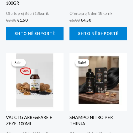
100GR
Oferte prej 8 deri 18 korrik
Oferte prej 8 deri 18 korrik
Original
Current
Original
Current
€
2.00
€
1.50
€
5.00
€
4.50
price
price
price
price
was:
is:
was:
is:
SHTO NË SHPORTË
SHTO NË SHPORTË
€2.00.
€1.50.
€5.00.
€4.50.
Sale!
Sale!
Sale!
Sale!
VAJ CTG ARRE&FARE E
SHAMPO NITRO PER
ZEZE-100ML
THINJA