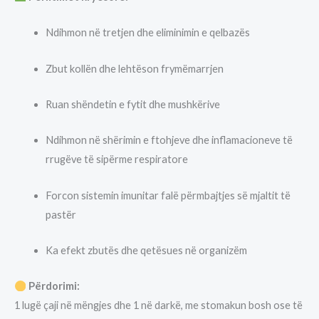
Ndihmon në tretjen dhe eliminimin e qelbazës
Zbut kollën dhe lehtëson frymëmarrjen
Ruan shëndetin e fytit dhe mushkërive
Ndihmon në shërimin e ftohjeve dhe inflamacioneve të
rrugëve të sipërme respiratore
Forcon sistemin imunitar falë përmbajtjes së mjaltit të
pastër
Ka efekt zbutës dhe qetësues në organizëm
Përdorimi:
1 lugë çaji në mëngjes dhe 1 në darkë, me stomakun bosh ose të