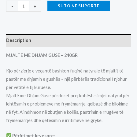
MJALTE
SHTO NË SHPORTË
-
+
DHJAM
GUSE
240GR
quantity
Description
MJALTË ME DHJAM GUSE – 240GR
Kjo përzierje e veçantë bashkon fuqinë natyrale të mjaltit të
pastër me dhjamin e gushës – një përbërës tradicional i njohur
për vetitë e tij kuruese.
Mjaltë me Dhjam Guse përdoret prej kohësh si mjet natyral për
lehtësimin e problemeve me frymëmarrje, qelbazë dhe bllokime
në fyt. Ai ndihmon në zbutjen e kollës, pastrimin e rrugëve të
frymëmarrjes dhe qetësimin e irritimeve në grykë.
Përfitimet kryesore: