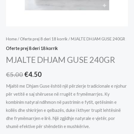
Home
/
Oferte prej 8 deri 18 korrik
/ MJALTE DHJAM GUSE 240GR
Oferte prej 8 deri 18 korrik
MJALTE DHJAM GUSE 240GR
Original
Current
€
5.00
€
4.50
price
price
Mjaltë me Dhjam Guse është një përzierje tradicionale e njohur
për vetitë e saj shëruese në rrugët e frymëmarrjes. Ky
was:
is:
kombinim natyral ndihmon në pastrimin e fytit, qetësimin e
€5.00.
€4.50.
kollës dhe shkrirjen e qelbazës, duke i kthyer trupit lehtësinë
dhe frymëmarrjen e lirë. Një zgjidhje natyrale e vjetër, por
shumë efektive për shëndetin e mushkërive.