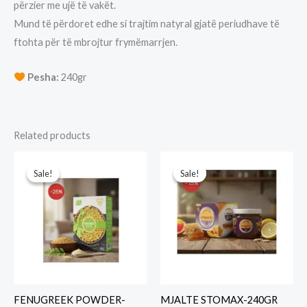
përzier me ujë të vakët.
Mund të përdoret edhe si trajtim natyral gjatë periudhave të
ftohta për të mbrojtur frymëmarrjen.
Pesha:
240gr
Related products
Sale!
Sale!
Sale!
Sale!
FENUGREEK POWDER-
MJALTE STOMAX-240GR