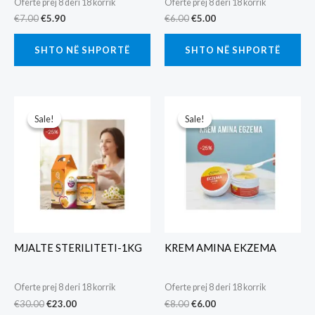
Oferte prej 8 deri 18 korrik
Oferte prej 8 deri 18 korrik
Original
Current
Original
Current
€
7.00
€
5.90
€
6.00
€
5.00
price
price
price
price
was:
is:
was:
is:
SHTO NË SHPORTË
SHTO NË SHPORTË
€7.00.
€5.90.
€6.00.
€5.00.
Sale!
Sale!
Sale!
Sale!
MJALTE STERILITETI-1KG
KREM AMINA EKZEMA
Oferte prej 8 deri 18 korrik
Oferte prej 8 deri 18 korrik
Original
Current
Original
Current
€
30.00
€
23.00
€
8.00
€
6.00
price
price
price
price