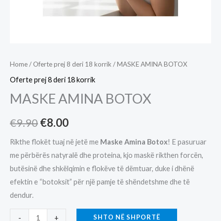
Home
/
Oferte prej 8 deri 18 korrik
/ MASKE AMINA BOTOX
Oferte prej 8 deri 18 korrik
MASKE AMINA BOTOX
Original
Current
€
9.90
€
8.00
price
price
Rikthe flokët tuaj në jetë me
Maske Amina Botox
! E pasuruar
me përbërës natyralë dhe proteina, kjo maskë rikthen forcën,
was:
is:
butësinë dhe shkëlqimin e flokëve të dëmtuar, duke i dhënë
€9.90.
€8.00.
efektin e “botoksit” për një pamje të shëndetshme dhe të
dendur.
MASKE
SHTO NË SHPORTË
-
+