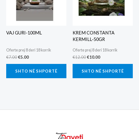
VAJ GURI-100ML
KREM CONSTANTA
KERMILL-50GR
Oferte prej 8 deri 18 korrik
Oferte prej 8 deri 18 korrik
Original
Current
Original
Current
€
7.00
€
5.00
€
12.00
€
10.00
price
price
price
price
was:
is:
was:
is:
SHTO NË SHPORTË
SHTO NË SHPORTË
€7.00.
€5.00.
€12.00.
€10.00.