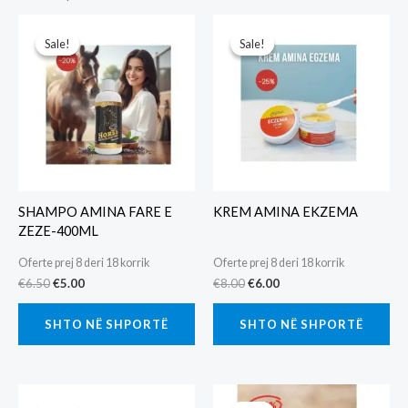
Sale!
Sale!
Sale!
Sale!
SHAMPO AMINA FARE E
KREM AMINA EKZEMA
ZEZE-400ML
Oferte prej 8 deri 18 korrik
Oferte prej 8 deri 18 korrik
Original
Current
Original
Current
€
6.50
€
5.00
€
8.00
€
6.00
price
price
price
price
was:
is:
was:
is:
SHTO NË SHPORTË
SHTO NË SHPORTË
€6.50.
€5.00.
€8.00.
€6.00.