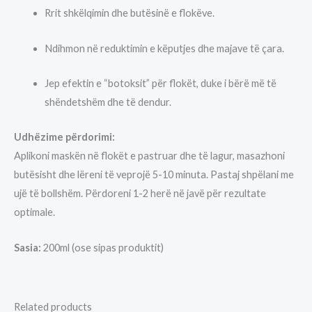
Rrit shkëlqimin dhe butësinë e flokëve.
Ndihmon në reduktimin e këputjes dhe majave të çara.
Jep efektin e “botoksit” për flokët, duke i bërë më të
shëndetshëm dhe të dendur.
Udhëzime përdorimi:
Aplikoni maskën në flokët e pastruar dhe të lagur, masazhoni
butësisht dhe lëreni të veprojë 5-10 minuta. Pastaj shpëlani me
ujë të bollshëm. Përdoreni 1-2 herë në javë për rezultate
optimale.
Sasia:
200ml (ose sipas produktit)
Related products