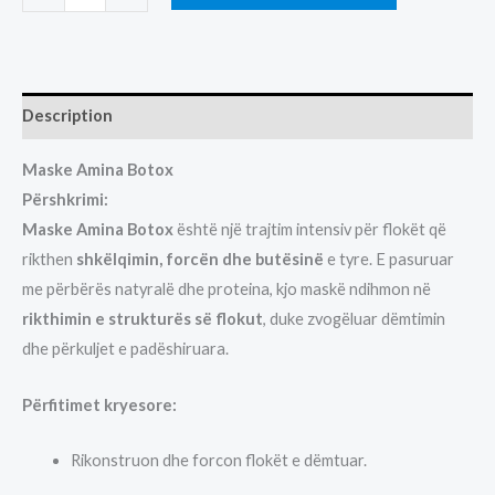
AMINA
BOTOX
quantity
Description
Maske Amina Botox
Përshkrimi:
Maske Amina Botox
është një trajtim intensiv për flokët që
rikthen
shkëlqimin, forcën dhe butësinë
e tyre. E pasuruar
me përbërës natyralë dhe proteina, kjo maskë ndihmon në
rikthimin e strukturës së flokut
, duke zvogëluar dëmtimin
dhe përkuljet e padëshiruara.
Përfitimet kryesore:
Rikonstruon dhe forcon flokët e dëmtuar.