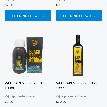
€
2.00
€
7.00
SHTO NË SHPORTË
SHTO NË SHPORTË
VAJ I FARËS SË ZEZ CTG –
VAJ I FARËS SË ZEZ CTG –
100ml
1liter
Vajra (produkte bimore)
Vajra (produkte bimore)
€
5.00
€
30.00