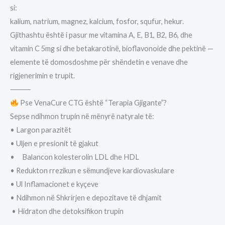
si:
kalium, natrium, magnez, kalcium, fosfor, squfur, hekur.
Gjithashtu është i pasur me vitamina A, E, B1, B2, B6, dhe
vitamin C 5mg si dhe betakarotinë, bioflavonoide dhe pektinë —
elemente të domosdoshme për shëndetin e venave dhe
rigjenerimin e trupit.
⸻
Pse VenaCure CTG është “Terapia Gjigante”?
Sepse ndihmon trupin në mënyrë natyrale të:
• Largon parazitët
• Uljen e presionit të gjakut
• Balancon kolesterolin LDL dhe HDL
• Redukton rrezikun e sëmundjeve kardiovaskulare
• Ul Inflamacionet e kyçeve
• Ndihmon në Shkrirjen e depozitave të dhjamit
• Hidraton dhe detoksifikon trupin
⸻