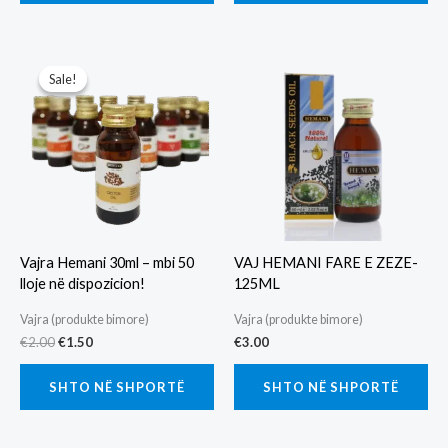
Sale!
Sale!
Vajra Hemani 30ml – mbi 50
VAJ HEMANI FARE E ZEZE-
lloje në dispozicion!
125ML
Vajra (produkte bimore)
Vajra (produkte bimore)
Original
Current
€
2.00
€
1.50
€
3.00
price
price
was:
is:
SHTO NË SHPORTË
SHTO NË SHPORTË
€2.00.
€1.50.