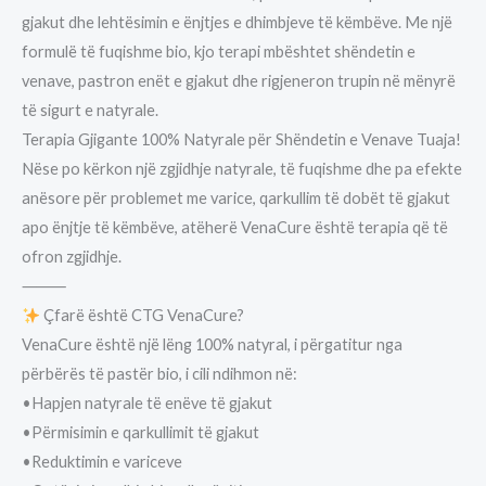
gjakut dhe lehtësimin e ënjtjes e dhimbjeve të këmbëve. Me një
formulë të fuqishme bio, kjo terapi mbështet shëndetin e
venave, pastron enët e gjakut dhe rigjeneron trupin në mënyrë
të sigurt e natyrale.
Terapia Gjigante 100% Natyrale për Shëndetin e Venave Tuaja!
Nëse po kërkon një zgjidhje natyrale, të fuqishme dhe pa efekte
anësore për problemet me varice, qarkullim të dobët të gjakut
apo ënjtje të këmbëve, atëherë VenaCure është terapia që të
ofron zgjidhje.
⸻
Çfarë është CTG VenaCure?
VenaCure është një lëng 100% natyral, i përgatitur nga
përbërës të pastër bio, i cili ndihmon në:
•Hapjen natyrale të enëve të gjakut
•Përmisimin e qarkullimit të gjakut
•Reduktimin e variceve