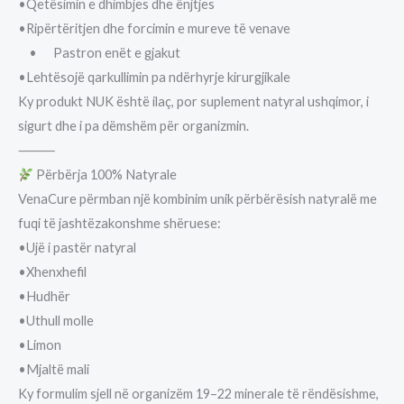
•Qetësimin e dhimbjes dhe ënjtjes
•Ripërtëritjen dhe forcimin e mureve të venave
• Pastron enët e gjakut
•Lehtësojë qarkullimin pa ndërhyrje kirurgjikale
Ky produkt NUK është ilaç, por suplement natyral ushqimor, i
sigurt dhe i pa dëmshëm për organizmin.
⸻
Përbërja 100% Natyrale
VenaCure përmban një kombinim unik përbërësish natyralë me
fuqi të jashtëzakonshme shëruese:
•Ujë i pastër natyral
•Xhenxhefil
•Hudhër
•Uthull molle
•Limon
•Mjaltë mali
Ky formulim sjell në organizëm 19–22 minerale të rëndësishme,