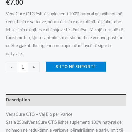
€
7.00
VenaCure CTG është suplementi 100% natyral që ndihmon në
reduktimin e variceve, përmirësimin e qarkullimit të gjakut dhe
lehtësimin e ënjtjes e dhimbjeve të këmbëve. Me një formulë të
fuqishme bio, kjo terapi mbështet shëndetin e venave, pastron
enët e gjakut dhe rigjeneron trupin në mënyrë të sigurt e
natyrale.
VAJ
SHTO NË SHPORTË
-
+
CTG
VENACURE-
7EURO-
250ML
Description
quantity
VenaCure CTG – Vaj Bio për Varice
Sasia 250mlVenaCure CTG është suplementi 100% natyral që
ndihmon në reduktimin e variceve, përmirësimin e qarkullimit të