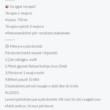
Sa zgjat terapia?
Terapia 1-mujore
•Sasia: 750 ml
Terapia e plotë 3-mujore
•Rekomandohet për rezultate maksimale
⸻
Mënyra e përdorimit
Përdorimi është shumë i thjeshtë:
1.Çdo mëngjes, esëll
2.Pihet gjysmë filxhani kafeje (ose 25ml)
3.Përdoret 1 muaj rresht
4.Bëhet pauzë 10 ditë
5.Vazhdohet përsëri muajin e dytë dhe të tretë.
KUJDES:
Lexoni përbërjen para përdorimit. Në rast të çdo reagimi ose
efekti anësor, të mos përdoret.