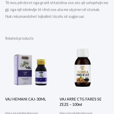
Të mos përdoret nga gratë shtatzëna ose ato që ushqehejn me
gji, nga një sëmindje të rënd ose ata me ulçeren në stomak.
Nuk rekomandohet tejkalimi i dozës së sugjeruar.
Related products
VAJ HEMANI CAJ-30ML
VAJ ARRE CTG FARES SE
ZEZE – 100ml
Vajra (produkte bimore)
Vajra (produkte bimore)