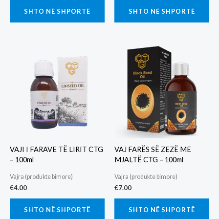
SHTO NË SHPORTË
SHTO NË SHPORTË
VAJI I FARAVE TË LIRIT CTG
VAJ FARËS SË ZEZË ME
– 100ml
MJALTË CTG – 100ml
Vajra (produkte bimore)
Vajra (produkte bimore)
€
4.00
€
7.00
SHTO NË SHPORTË
SHTO NË SHPORTË