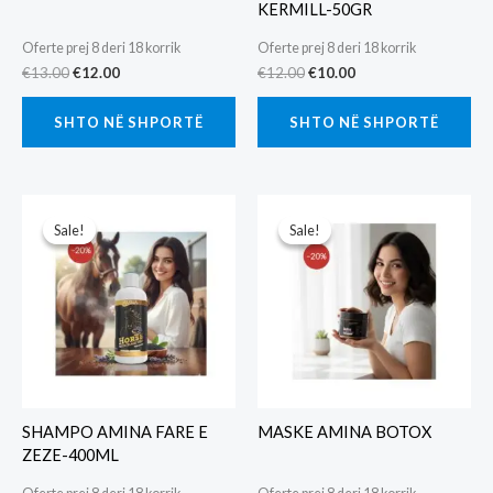
KERMILL-50GR
Oferte prej 8 deri 18 korrik
Oferte prej 8 deri 18 korrik
Original
Current
Original
Current
€
13.00
€
12.00
€
12.00
€
10.00
price
price
price
price
was:
is:
was:
is:
SHTO NË SHPORTË
SHTO NË SHPORTË
€13.00.
€12.00.
€12.00.
€10.00.
Sale!
Sale!
Sale!
Sale!
SHAMPO AMINA FARE E
MASKE AMINA BOTOX
ZEZE-400ML