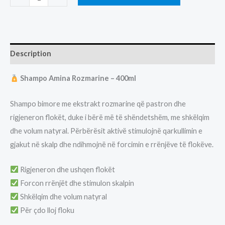
AMINA
ROZMARINE-
400ML
quantity
Description
Shampo Amina Rozmarine – 400ml
Shampo bimore me ekstrakt rozmarine që pastron dhe
rigjeneron flokët, duke i bërë më të shëndetshëm, me shkëlqim
dhe volum natyral. Përbërësit aktivë stimulojnë qarkullimin e
gjakut në skalp dhe ndihmojnë në forcimin e rrënjëve të flokëve.
Rigjeneron dhe ushqen flokët
Forcon rrënjët dhe stimulon skalpin
Shkëlqim dhe volum natyral
Për çdo lloj floku