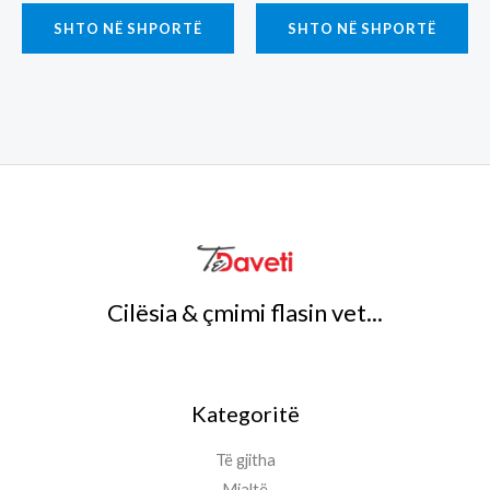
was:
is:
was:
is:
SHTO NË SHPORTË
SHTO NË SHPORTË
€6.00.
€4.00.
€5.00.
€4.00.
Cilësia & çmimi flasin vet...
Kategoritë
Të gjitha
Mjaltë