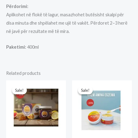
Përdorimi:
Aplikohet në flokë të lagur, masazhohet butësisht skalpi për
disa minuta dhe shpëlahet me ujë të vakët. Përdoret 2–3 herë
në javë për rezultate më të mira.
Paketimi:
400ml
Related products
Sale!
Sale!
Sale!
Sale!