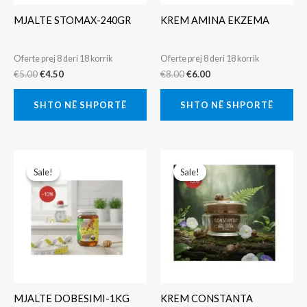
MJALTE STOMAX-240GR
KREM AMINA EKZEMA
Oferte prej 8 deri 18 korrik
Oferte prej 8 deri 18 korrik
Original
Current
Original
Current
€
5.00
€
4.50
€
8.00
€
6.00
price
price
price
price
was:
is:
was:
is:
SHTO NË SHPORTË
SHTO NË SHPORTË
€5.00.
€4.50.
€8.00.
€6.00.
Sale!
Sale!
Sale!
Sale!
MJALTE DOBESIMI-1KG
KREM CONSTANTA