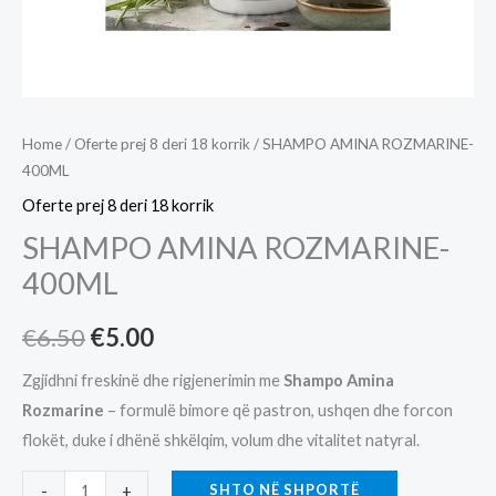
Home
/
Oferte prej 8 deri 18 korrik
/ SHAMPO AMINA ROZMARINE-
400ML
Oferte prej 8 deri 18 korrik
SHAMPO AMINA ROZMARINE-
400ML
Original
Current
€
6.50
€
5.00
price
price
Zgjidhni freskinë dhe rigjenerimin me
Shampo Amina
Rozmarine
– formulë bimore që pastron, ushqen dhe forcon
was:
is:
flokët, duke i dhënë shkëlqim, volum dhe vitalitet natyral.
€6.50.
€5.00.
SHAMPO
SHTO NË SHPORTË
-
+