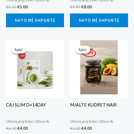
Oferte prej 8 deri 18 korrik
Oferte prej 8 deri 18 korrik
Original
Current
Original
Current
€
6.50
€
5.00
€
9.90
€
8.00
price
price
price
price
was:
is:
was:
is:
SHTO NË SHPORTË
SHTO NË SHPORTË
€6.50.
€5.00.
€9.90.
€8.00.
Sale!
Sale!
Sale!
Sale!
CAJ SLIM D+14DAY
MJALTE KUDRET NARI
Oferte prej 8 deri 18 korrik
Oferte prej 8 deri 18 korrik
Original
Current
Original
Current
€
6.00
€
4.00
€
5.00
€
4.00
price
price
price
price