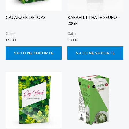
CAJ AKZER DETOKS
KARAFIL I THATE 3EURO-
30GR
Çajra
Çajra
€
5.00
€
3.00
SHTO NË SHPORTË
SHTO NË SHPORTË