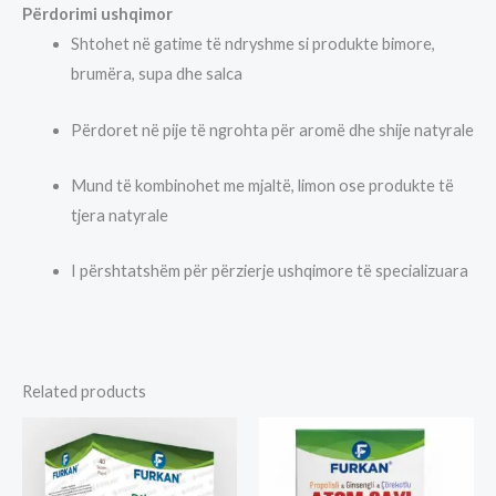
Përdorimi ushqimor
Shtohet në gatime të ndryshme si produkte bimore,
brumëra, supa dhe salca
Përdoret në pije të ngrohta për aromë dhe shije natyrale
Mund të kombinohet me mjaltë, limon ose produkte të
tjera natyrale
I përshtatshëm për përzierje ushqimore të specializuara
Related products