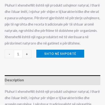
Pluhuri i xhenxhefilit është një produkt ushqimor natyral, i tharë
dhe i bluar imët, i njohur për shijen e tij karakteristike dhe vlerat
e pasura ushqyese. Përdoret gjerësisht në përzierje ushqimore,
pije të ngrohta dhe receta tradicionale për të shtuar aromë
natyrale, ngrohtësi dhe përfitime të dobishme për organizmin.
Xhenxhefili është një nga produktet më të vlerësuara në
përdorimet natyrore dhe në gatimet e përditshme.
PLUHUR
SHTO NË SHPORTË
-
+
XHENXHEFILI-
1.50EURO-
100GR
quantity
Description
Pluhuri i xhenxhefilit është një produkt ushqimor natyral, i tharë
dhe i bluar imët, i njohur për shijen e tij karakteristike dhe
aromën ngrohëse. I përdorur tradicionalisht në përgatitje