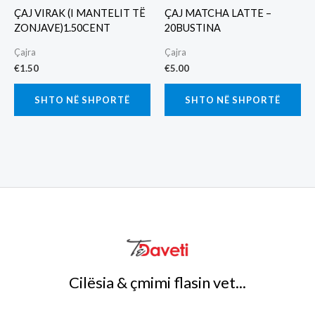
ÇAJ VIRAK (I MANTELIT TË
ÇAJ MATCHA LATTE –
ZONJAVE)1.50CENT
20BUSTINA
Çajra
Çajra
€
1.50
€
5.00
SHTO NË SHPORTË
SHTO NË SHPORTË
Cilësia & çmimi flasin vet...