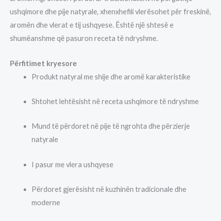
ushqimore dhe pije natyrale, xhenxhefili vlerësohet për freskinë,
aromën dhe vlerat e tij ushqyese. Është një shtesë e
shumëanshme që pasuron receta të ndryshme.
Përfitimet kryesore
Produkt natyral me shije dhe aromë karakteristike
Shtohet lehtësisht në receta ushqimore të ndryshme
Mund të përdoret në pije të ngrohta dhe përzierje
natyrale
I pasur me vlera ushqyese
Përdoret gjerësisht në kuzhinën tradicionale dhe
moderne