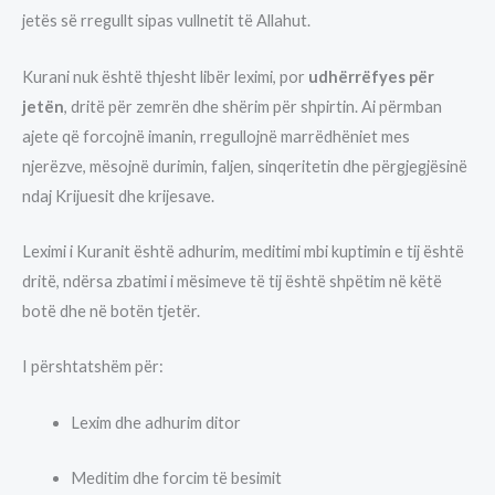
jetës së rregullt sipas vullnetit të Allahut.
Kurani nuk është thjesht libër leximi, por
udhërrëfyes për
jetën
, dritë për zemrën dhe shërim për shpirtin. Ai përmban
ajete që forcojnë imanin, rregullojnë marrëdhëniet mes
njerëzve, mësojnë durimin, faljen, sinqeritetin dhe përgjegjësinë
ndaj Krijuesit dhe krijesave.
Leximi i Kuranit është adhurim, meditimi mbi kuptimin e tij është
dritë, ndërsa zbatimi i mësimeve të tij është shpëtim në këtë
botë dhe në botën tjetër.
I përshtatshëm për:
Lexim dhe adhurim ditor
Meditim dhe forcim të besimit