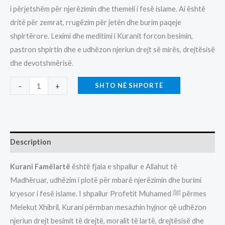
i përjetshëm për njerëzimin dhe themeli i fesë islame. Ai është
dritë për zemrat, rrugëzim për jetën dhe burim paqeje
shpirtërore. Leximi dhe meditimi i Kuranit forcon besimin,
pastron shpirtin dhe e udhëzon njeriun drejt së mirës, drejtësisë
dhe devotshmërisë.
KURAN
SHTO NË SHPORTË
-
+
quantity
Description
Kurani Famëlartë
është fjala e shpallur e Allahut të
Madhëruar, udhëzim i plotë për mbarë njerëzimin dhe burimi
kryesor i fesë islame. I shpallur Profetit Muhamed ﷺ përmes
Melekut Xhibril, Kurani përmban mesazhin hyjnor që udhëzon
njeriun drejt besimit të drejtë, moralit të lartë, drejtësisë dhe