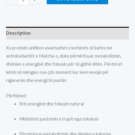
MATCHA
DETOX
8EURO-
200GR
Description
quantity
Ky produkt unifikon avantazhet e kofeinës së kafes me
antioksidantët e Matcha-s, duke përmirësuar metabolizmin,
dhënien e energjisë dhe fokusin për të gjithë ditën. Përdoret
lehtë në mëngjes ose çdo moment kur keni nevojë për
rigjenerim dhe energji të pastër.
Përfitimet:
Rrit energjinë dhe fokusin natyral
Mbështet pastrimin e trupit nga toksinat
Përmirëson metabolizmin dhe djegien e kalorive