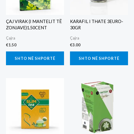
ÇAJ VIRAK (I MANTELIT TË
KARAFIL I THATE 3EURO-
ZONJAVE)1.50CENT
30GR
Çajra
Çajra
€
1.50
€
3.00
SHTO NË SHPORTË
SHTO NË SHPORTË