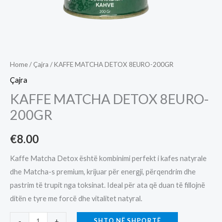
Home
/
Çajra
/ KAFFE MATCHA DETOX 8EURO-200GR
Çajra
KAFFE MATCHA DETOX 8EURO-
200GR
€
8.00
Kaffe Matcha Detox është kombinimi perfekt i kafes natyrale
dhe Matcha-s premium, krijuar për energji, përqendrim dhe
pastrim të trupit nga toksinat. Ideal për ata që duan të fillojnë
ditën e tyre me forcë dhe vitalitet natyral.
KAFFE
SHTO NË SHPORTË
-
+