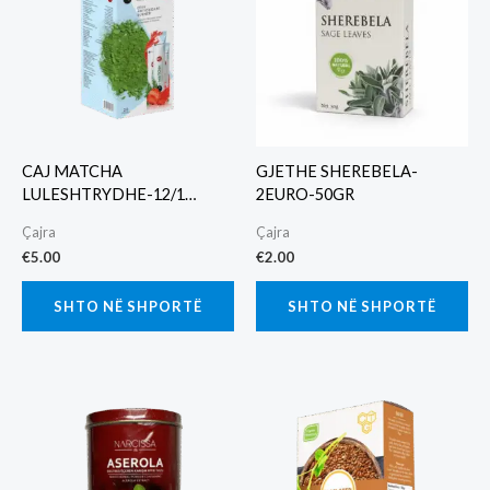
CAJ MATCHA
GJETHE SHEREBELA-
LULESHTRYDHE-12/1
2EURO-50GR
BUSTINA
Çajra
Çajra
€
5.00
€
2.00
SHTO NË SHPORTË
SHTO NË SHPORTË