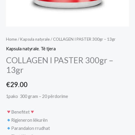
Home
/
Kapsula natyrale
/ COLLAGEN I PASTER 300gr – 13gr
Kapsula natyrale
,
Të tjera
COLLAGEN I PASTER 300gr –
13gr
€
29.00
1pako 300 gram – 20 përdorime
Benefitet
Rigjeneron lëkurën
Parandalon rrudhat