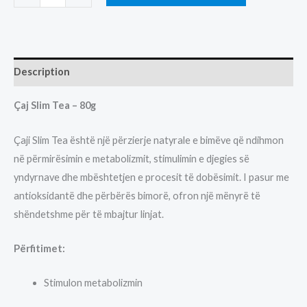
SLIM
TEA
80GR
quantity
Description
Çaj Slim Tea – 80g
Çaji Slim Tea është një përzierje natyrale e bimëve që ndihmon
në përmirësimin e metabolizmit, stimulimin e djegies së
yndyrnave dhe mbështetjen e procesit të dobësimit. I pasur me
antioksidantë dhe përbërës bimorë, ofron një mënyrë të
shëndetshme për të mbajtur linjat.
Përfitimet:
Stimulon metabolizmin