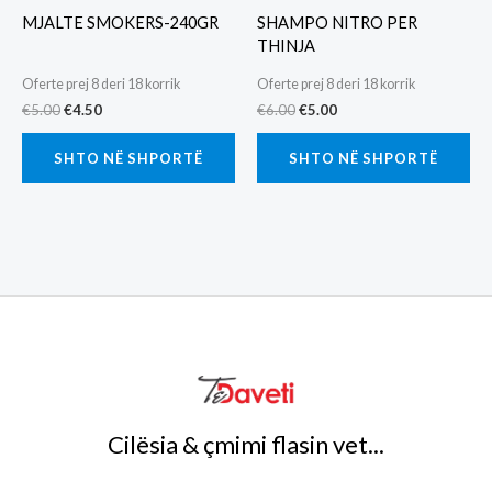
MJALTE SMOKERS-240GR
SHAMPO NITRO PER
THINJA
Oferte prej 8 deri 18 korrik
Oferte prej 8 deri 18 korrik
Original
Current
Original
Current
€
5.00
€
4.50
€
6.00
€
5.00
price
price
price
price
was:
is:
was:
is:
SHTO NË SHPORTË
SHTO NË SHPORTË
€5.00.
€4.50.
€6.00.
€5.00.
Cilësia & çmimi flasin vet...