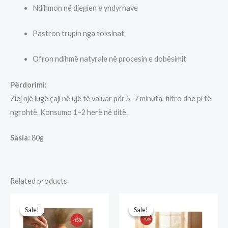
Ndihmon në djegien e yndyrnave
Pastron trupin nga toksinat
Ofron ndihmë natyrale në procesin e dobësimit
Përdorimi:
Ziej një lugë çaji në ujë të valuar për 5–7 minuta, filtro dhe pi të
ngrohtë. Konsumo 1–2 herë në ditë.
Sasia:
80g
Related products
Sale!
Sale!
Sale!
Sale!