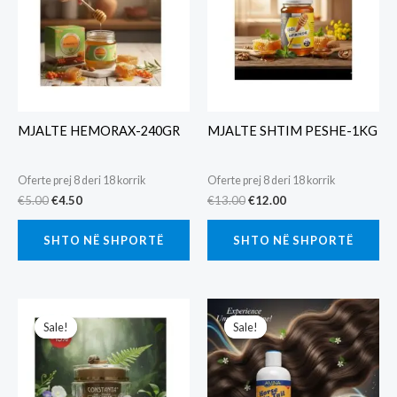
MJALTE HEMORAX-240GR
MJALTE SHTIM PESHE-1KG
Oferte prej 8 deri 18 korrik
Oferte prej 8 deri 18 korrik
Original
Current
Original
Current
€
5.00
€
4.50
€
13.00
€
12.00
price
price
price
price
was:
is:
was:
is:
SHTO NË SHPORTË
SHTO NË SHPORTË
€5.00.
€4.50.
€13.00.
€12.00.
Sale!
Sale!
Sale!
Sale!