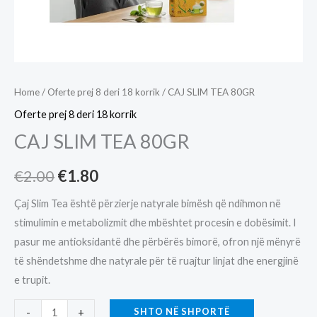
Home
/
Oferte prej 8 deri 18 korrik
/ CAJ SLIM TEA 80GR
Oferte prej 8 deri 18 korrik
CAJ SLIM TEA 80GR
Original
Current
€
2.00
€
1.80
price
price
Çaj Slim Tea është përzierje natyrale bimësh që ndihmon në
stimulimin e metabolizmit dhe mbështet procesin e dobësimit. I
was:
is:
pasur me antioksidantë dhe përbërës bimorë, ofron një mënyrë
€2.00.
€1.80.
të shëndetshme dhe natyrale për të ruajtur linjat dhe energjinë
e trupit.
CAJ
SHTO NË SHPORTË
-
+