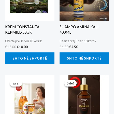
KREM CONSTANTA
SHAMPO AMINA KALI-
KERMILL-50GR
400ML
Oferte prej 8 deri 18 korrik
Oferte prej 8 deri 18 korrik
Original
Current
Original
Current
€
12.00
€
10.00
€
6.50
€
4.50
price
price
price
price
was:
is:
was:
is:
SHTO NË SHPORTË
SHTO NË SHPORTË
€12.00.
€10.00.
€6.50.
€4.50.
Sale!
Sale!
Sale!
Sale!